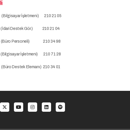
li
lgisayar İşletmeni) 210 21 05
dari Destek Gör.) 210 21 04
ro Personeli) 210 34 98
isayar İşletmeni) 210 71 28
ro Destek Elemanı) 210 34 01
al menu