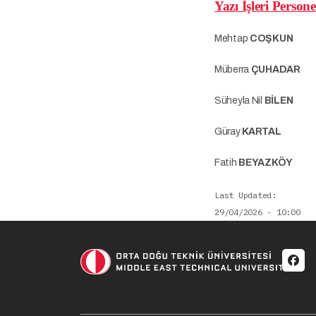
Yazı İşleri Persone
Mehtap
COŞKUN
(Bi
Müberra
ÇUHADAR
(İ
Süheyla Nil
BİLEN
(Bü
Güray
KARTAL
(Bilg
Fatih
BEYAZKÖY
(Bü
Last Updated
29/04/2026 - 10:00
Soci