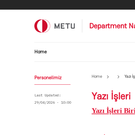
Skip to main content
Department 
Main navigation
Home
Home
Yazı İş
Personelimiz
Yazı İşleri
Last Updated
29/04/2026 - 10:00
Yazı İşleri Bi